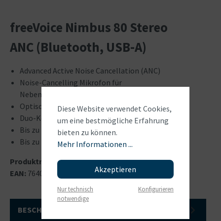
freeVoice Nimbus 80 Stereo
ANC (Bluetooth, USB-A)
Advanced Active Noise Cancellation (ANC)
Noise-Cancelling Mikrofon für
Nebengeräuschunterdrückung
Optische Gesprächsanzeige (Busy Light)
Diese Website verwendet Cookies,
Duo-Konnektivität: Softphone und Mobile
um eine bestmögliche Erfahrung
Bis zu 15 Meter Reichweite
bieten zu können.
Bis zu 23 Stunden Gesprächszeit
Mehr Informationen ...
Produktnummer:
FBT080BT
Akzeptieren
EAN:
7640162613101
Nur technisch
Konfigurieren
notwendige
BESCHREIBUNG